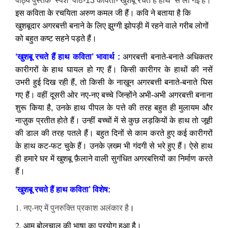
पाठ्य पुस्तक ‘स्पर्श’ पाठ-13 कविता-‘खुशबू रचते हैं हाथ’ से ली गई हैं
।
इस कविता के रचयिता अरुण कमल जी हैं। कवि ने बताया है कि
खुशबूदार अगरबत्ती बनाने के लिए झुग्गी झोपड़ी में रहने वाले गरीब लोगों
को बहुत कष्ट सहने पड़ते हैं।
‘खुशबू रचते हैं हाथ कविता’ भावार्थ :
अगरबत्ती बनाते-बनाते अधिकतर
कारीगरों के हाथ घायल हो गए हैं। किसी कारीगर के हाथों की नसें
उभरी हुई दिख रही हैं, तो किसी के नाख़ून अगरबत्ती बनाते-बनाते घिस
गए हैं। वहीं दूसरी ओर नए-नए बच्चे जिन्होंने अभी-अभी अगरबत्ती बनाना
शुरू किया है, उनके हाथ पीपल के पत्ते की तरह बहुत ही मुलायम और
नाज़ुक प्रतीत होते हैं। उन्हीं बच्चों में से कुछ लड़कियों के हाथ तो जूही
की डाल की तरह पतले हैं। बहुत दिनों से काम करते हुए कई कारीगरों
के हाथ कट-फट चुके हैं। उनके ज़ख्म भी गंदगी से भरे हुए हैं। ऐसे हाथ
ही हमारे घर में खुशबू फ़ैलाने वाली सुगंधित अगरबत्तियों का निर्माण करते
हैं।
‘खुशबू रचते हैं हाथ कविता’ विशेष:
1. नए-नए में पुनरुक्ति प्रकाश अलंकार है
।
2. आम बोलचाल की भाषा का प्रयोग हुआ है।