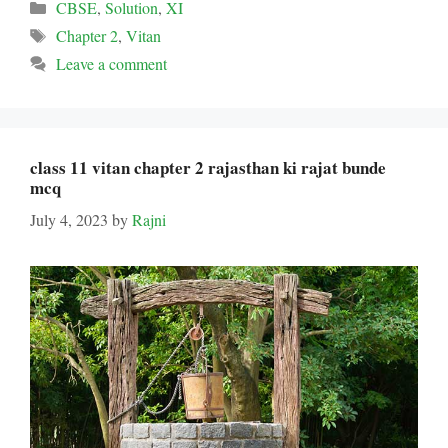
Categories
CBSE
,
Solution
,
XI
Tags
Chapter 2
,
Vitan
Leave a comment
class 11 vitan chapter 2 rajasthan ki rajat bunde
mcq
July 4, 2023
by
Rajni