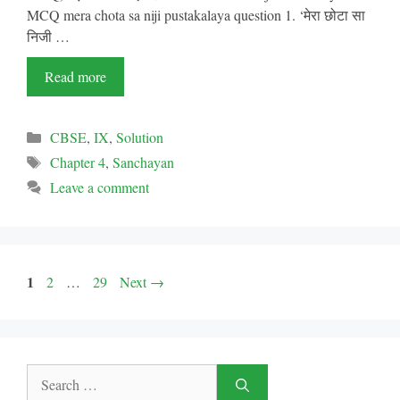
MCQ mera chota sa niji pustakalaya question 1. ‘मेरा छोटा सा
निजी …
Read more
Categories
CBSE
,
IX
,
Solution
Tags
Chapter 4
,
Sanchayan
Leave a comment
Page
1
Page
Page
2
…
29
Next
→
Search
for: