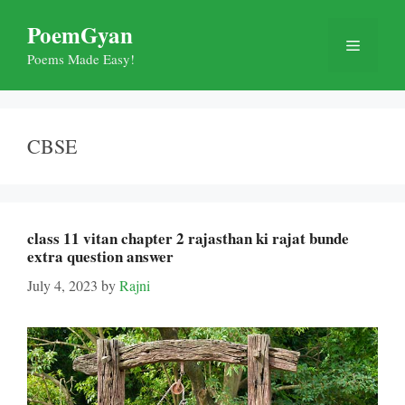
Skip
PoemGyan
to
Menu
content
Poems Made Easy!
CBSE
class 11 vitan chapter 2 rajasthan ki rajat bunde
extra question answer
July 4, 2023
by
Rajni