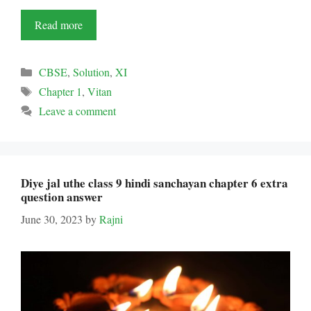
Read more
Categories
CBSE
,
Solution
,
XI
Tags
Chapter 1
,
Vitan
Leave a comment
Diye jal uthe class 9 hindi sanchayan chapter 6 extra
question answer
June 30, 2023
by
Rajni