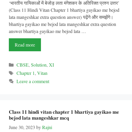
‘भारतीय गायिकाओं में बेजोड़ लता मंगेशकर के अतिरिक्त प्रश्न उत्तर’
(Class 11 Hindi Vitan Chapter 1 bhartiya gayikao me bejod
lata mangeshkar extra question answer) पढ़ेंगे और समझेंगे।
bhartiya gayikao me bejod lata mangeshkar extra question
answer bhartiya gayikao me bejod lata …
Read more
Categories
CBSE
,
Solution
,
XI
Tags
Chapter 1
,
Vitan
Leave a comment
Class 11 hindi vitan chapter 1 bhartiya gayikao me
bejod lata mangeshkar mcq
June 30, 2023
by
Rajni